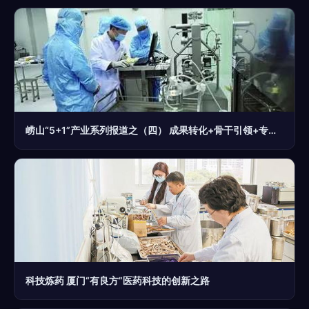
崂山“5+1”产业系列报道之（四） 成果转化+骨干引领+专业孵化，崂山生物医药产业后劲儿十足！
科技炼药 厦门“有良方”医药科技的创新之路