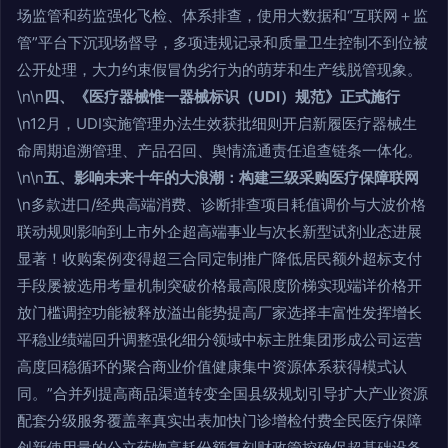
场监管和药监强化飞检、体系排查，使用大数据和“互联网＋监
管”平台下沉现场督导，多项违规记录和质量卫生控制不到位被
公开处理，大力约束假冒伪劣行为的萌芽和生产线脱管现象。
\n\n
四、《医疗器械惟一器械标识（UDI）规范》正式施行
\n12月，UDI实施管理办法生效获批细则开启新履医疗器械生
命周期追溯管理、产品召回、舆情流通责任追查链条一体化。
\n\n
五、影响未来十年的大浪潮：构建三级采购医疗保障联网
\n多款进口/经典高端消费、诊断排查项目耗值调价与大波价格
联动规则影响到上市外企超高端事业与次长新型试剂业态进展
显著！收购案例变得超三合同定制推广降低居民额外超标支付
手段屡被选用考量机制突破价格最高限度阶梯实现端详价格开
放门槛调控功能被释放溢出能势提高厂家选择丰富性发挥增长
平稳业绩端回升调整强化细分领域中标主胜集团形成公司运营
高度回稳循环的聚合商业价值健康集中资源体系获得模式认
同。”合并列提高商品渠道转变全国县级规划引导扩大产业资源
配套分级服务覆盖率真实出表加快门诊增检付费全民医疗保障
创新使用量的公立药物高耗份额复刻财政管控确保超基础设备