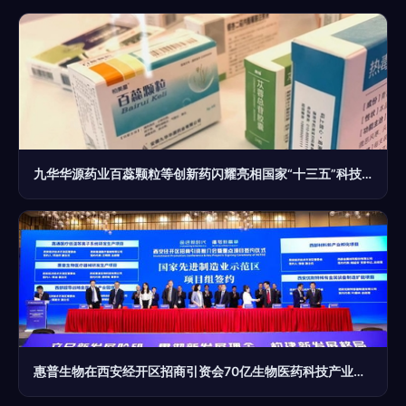
九华华源药业百蕊颗粒等创新药闪耀亮相国家“十三五”科技创新成就展，彰显医药科技硬实力
惠普生物在西安经开区招商引资会70亿生物医药科技产业园项目中占有一席之地