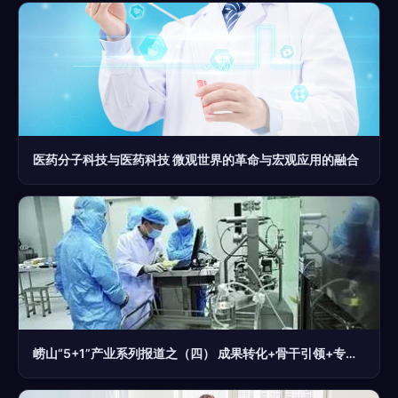
医药分子科技与医药科技 微观世界的革命与宏观应用的融合
崂山“5+1”产业系列报道之（四） 成果转化+骨干引领+专业孵化，崂山生物医药产业后劲儿十足！