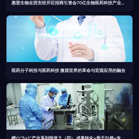
惠普生物在西安经开区招商引资会70亿生物医药科技产业园项目中占有一席之地
医药分子科技与医药科技 微观世界的革命与宏观应用的融合
崂山“5+1”产业系列报道之（四） 成果转化+骨干引领+专业孵化，崂山生物医药产业后劲儿十足！